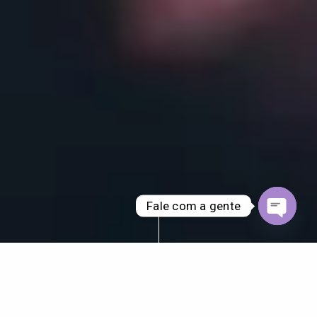
Fale com a gente
Open ch