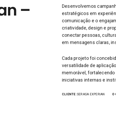
an –
Desenvolvemos campanha
estratégicos em experiênc
comunicação e o engaja
criatividade, design e pr
conectar pessoas, cultur
em mensagens claras, ins
Cada projeto foi concebid
versatilidade de aplicaç
memorável, fortalecendo 
iniciativas internas e inst
CLIENTE:
SERASA EXPERIAN
O 