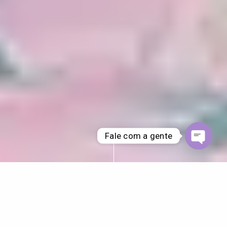
Fale com a gente
Open ch