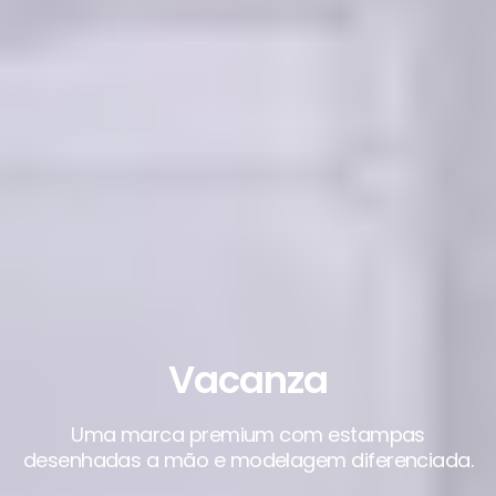
Vacanza
Uma marca premium com estampas
desenhadas a mão e modelagem diferenciada.