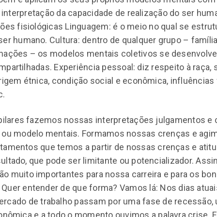
ia: interpretação da capacidade de realização do ser h
ões fisiológicas Linguagem: é o meio no qual se estrut
ser humano. Cultura: dentro de qualquer grupo – família
 nações – os modelos mentais coletivos se desenvol
partilhadas. Experiência pessoal: diz respeito à raça, 
rigem étnica, condição social e econômica, influências f
c.
 pilares fazemos nossas interpretações julgamentos e
s ou modelo mentais. Formamos nossas crenças e agi
tamentos que temos a partir de nossas crenças e ati
ultado, que pode ser limitante ou potencializador. Ass
o muito importantes para nossa carreira e para os bon
Quer entender de que forma? Vamos lá: Nos dias atuais
ercado de trabalho passam por uma fase de recessão,
conômica e a todo o momento ouvimos a palavra crise. 