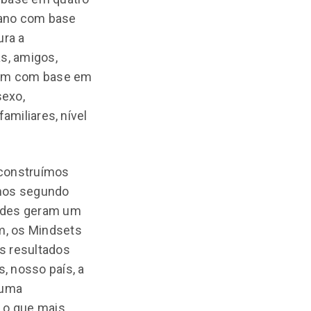
umano com base
ura a
s, amigos,
vem com base em
sexo,
amiliares, nível
 construímos
mos segundo
tudes geram um
im, os Mindsets
s resultados
, nosso país, a
 uma
E o que mais