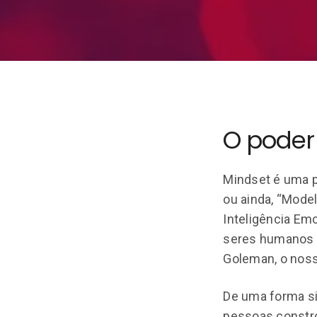
O poder
Mindset é uma pa
ou ainda, “Mode
Inteligência Em
seres humanos o
Goleman, o nos
De uma forma si
pessoas constr