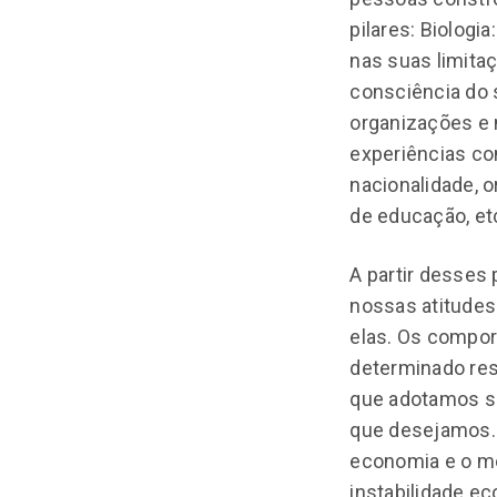
pilares: Biolog
nas suas limitaç
consciência do 
organizações e
experiências com
nacionalidade, o
de educação, et
A partir desses
nossas atitude
elas. Os compor
determinado res
que adotamos sã
que desejamos. 
economia e o m
instabilidade e