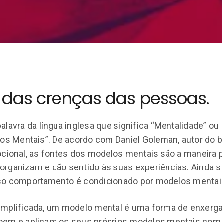
 das crenças das pessoas.
lavra da língua inglesa que significa “Mentalidade” ou 
los Mentais”. De acordo com Daniel Goleman, autor do b
ocional, as fontes dos modelos mentais são a maneira p
rganizam e dão sentido às suas experiências. Ainda s
so comportamento é condicionado por modelos mentai
mplificada, um modelo mental é uma forma de enxerga
oem e aplicam os seus próprios modelos mentais com