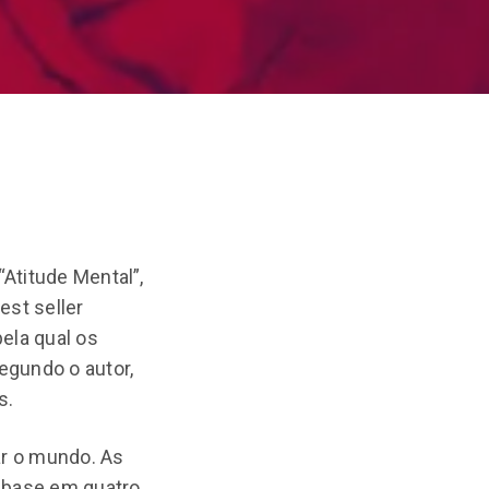
“Atitude Mental”,
est seller
ela qual os
egundo o autor,
s.
r o mundo. As
 base em quatro