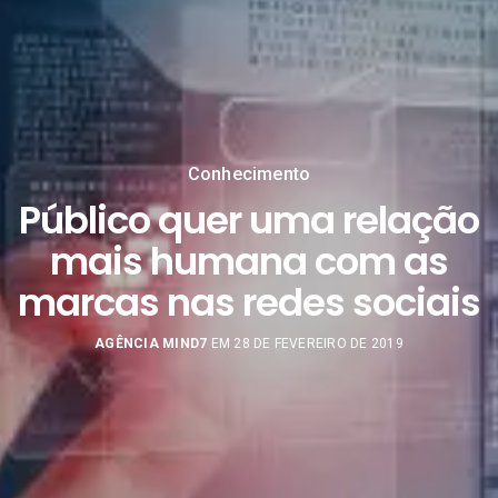
Conhecimento
Público quer uma relação
mais humana com as
marcas nas redes sociais
AGÊNCIA MIND7
EM 28 DE FEVEREIRO DE 2019