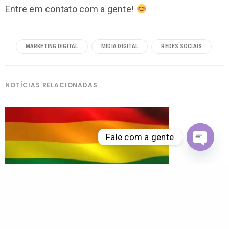
Entre em contato com a gente!
MARKETING DIGITAL
MÍDIA DIGITAL
REDES SOCIAIS
NOTÍCIAS RELACIONADAS
Fale com a gente
Open ch
A publicidade e o público LGBTI+: quem lacra, lucra.