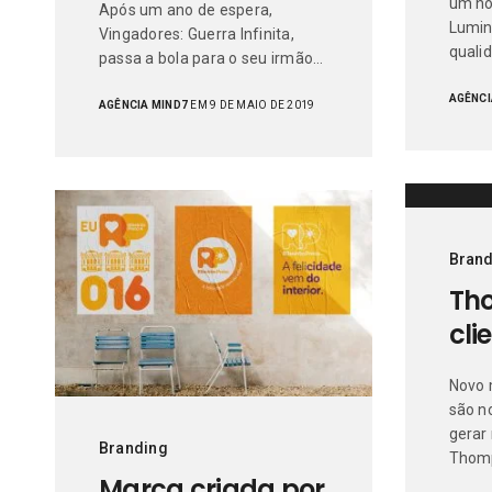
um no
Após um ano de espera,
Lumin
Vingadores: Guerra Infinita,
quali
passa a bola para o seu irmão…
AGÊNCI
AGÊNCIA MIND7
EM 9 DE MAIO DE 2019
Brand
Th
cli
Novo
são n
gerar
Branding
Thom
Marca criada por