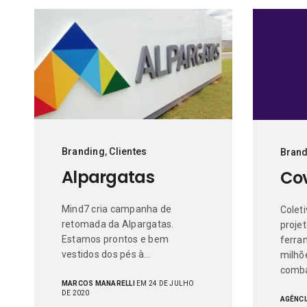
Branding
,
Clientes
Brand
Alpargatas
Co
Mind7 cria campanha de
Colet
retomada da Alpargatas.
proje
Estamos prontos e bem
ferra
vestidos dos pés à…
milhõe
comb
MARCOS MANARELLI
EM 24 DE JULHO
DE 2020
AGÊNCI