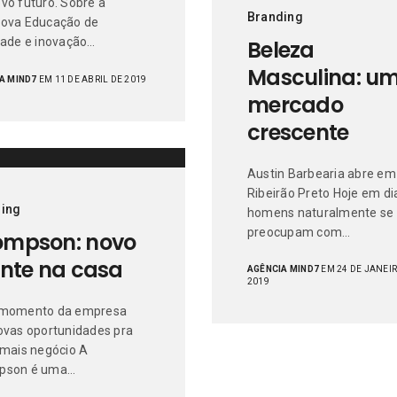
vo futuro. Sobre a
Branding
ova Educação de
dade e inovação…
Beleza
Masculina: u
A MIND7
EM 11 DE ABRIL DE 2019
mercado
crescente
Austin Barbearia abre em
Ribeirão Preto Hoje em di
ing
homens naturalmente se
preocupam com…
ompson: novo
ente na casa
AGÊNCIA MIND7
EM 24 DE JANEI
2019
 momento da empresa
ovas oportunidades pra
 mais negócio A
pson é uma…