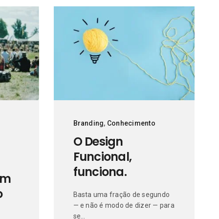
Branding
,
Conhecimento
O Design
Funcional,
funciona.
um
o
Basta uma fração de segundo
— e não é modo de dizer — para
se…