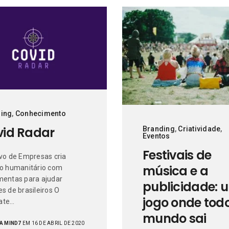
ing
,
Conhecimento
vid Radar
Branding
,
Criatividade
,
Eventos
Festivais de
ivo de Empresas cria
música e a
to humanitário com
mentas para ajudar
publicidade: 
s de brasileiros O
jogo onde tod
ate…
mundo sai
A MIND7
EM 16 DE ABRIL DE 2020